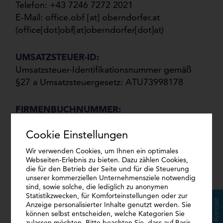
Telefon:
+43 7246 7272 2021
E-Mail:
office.obf
[at]
oberndorfer.at
(office[dot]obf[at]oberndorfer[dot]at)
UMSATZ­STEUER-ID:
Umsatzsteuer-Identifikationsnummer gemäß
§27 a Umsatzsteuergesetz:
ATU73998178
FIRMEN­BUCH­NUMMER:
FN 504720k
Cookie Einstellungen
FIRMEN­GERICHT:
Wir verwenden Cookies, um Ihnen ein optimales
Webseiten-Erlebnis zu bieten. Dazu zählen Cookies,
Landesgericht Wels
die für den Betrieb der Seite und für die Steuerung
unserer kommerziellen Unternehmensziele notwendig
sind, sowie solche, die lediglich zu anonymen
PERSO­NEN­BE­ZOGENE BEZEICH­NUNGEN:
Statistikzwecken, für Komforteinstellungen oder zur
Sämtliche personenbezogene Bezeichnungen
Kontakt
Anzeige personalisierter Inhalte genutzt werden. Sie
auf dieser Website sind geschlechtsneutral zu
können selbst entscheiden, welche Kategorien Sie
zulassen möchten. Bitte beachten Sie, dass auf Basis